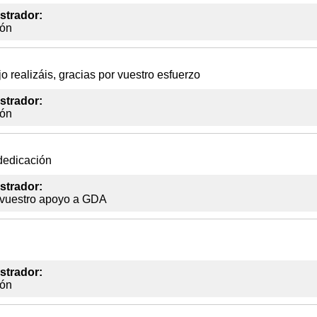
strador:
ión
 realizáis, gracias por vuestro esfuerzo
strador:
ión
dedicación
strador:
r vuestro apoyo a GDA
strador:
ión