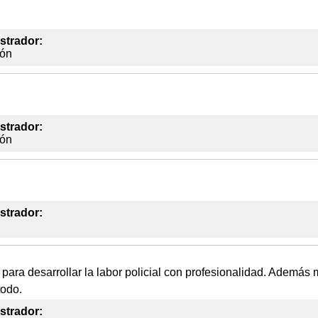
strador:
ión
strador:
ión
strador:
ra desarrollar la labor policial con profesionalidad. Además m
todo.
strador: