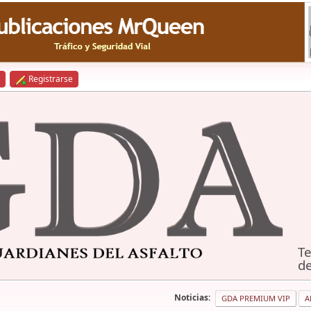
Registrarse
Te
de
Noticias:
GDA PREMIUM VIP
A