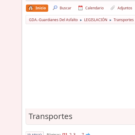
Inicio
Buscar
Calendario
Adjuntos
GDA.-Guardianes Del Asfalto
LEGISLACIÓN
Transportes
►
►
Transportes
2
3
...
7
Páginas
1
IR ABAJO