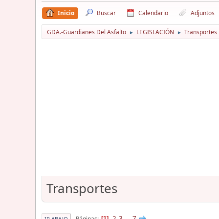
Inicio
Buscar
Calendario
Adjuntos
GDA.-Guardianes Del Asfalto
LEGISLACIÓN
Transportes
►
►
Transportes
2
3
...
7
Páginas
1
IR ABAJO