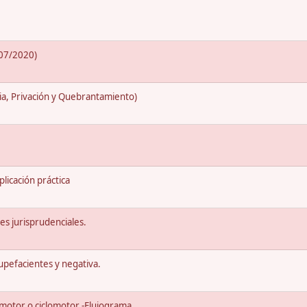
/07/2020)
ia, Privación y Quebrantamiento)
licación práctica
tes jurisprudenciales.
tupefacientes y negativa.
a motor o ciclomotor -Flujograma