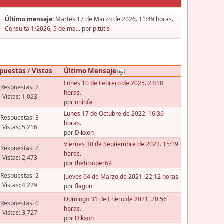
Último mensaje:
Martes 17 de Marzo de 2026. 11:49 horas.
Consulta 1/2026, 5 de ma...
por
pitutis
puestas
/
Vistas
Último Mensaje
Lunes 10 de Febrero de 2025. 23:18
Respuestas: 2
horas.
Vistas: 1,023
por
nninfa
Lunes 17 de Octubre de 2022. 16:36
Respuestas: 3
horas.
Vistas: 5,216
por
Dikxon
Viernes 30 de Septiembre de 2022. 15:19
Respuestas: 2
horas.
Vistas: 2,473
por
thetrooper69
Respuestas: 2
Jueves 04 de Marzo de 2021. 22:12 horas.
Vistas: 4,229
por
flagon
Domingo 31 de Enero de 2021. 20:56
Respuestas: 0
horas.
Vistas: 3,727
por
Dikxon