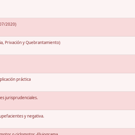
/07/2020)
ia, Privación y Quebrantamiento)
licación práctica
tes jurisprudenciales.
tupefacientes y negativa.
a motor o ciclomotor -Flujograma