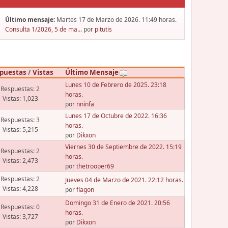
Último mensaje:
Martes 17 de Marzo de 2026. 11:49 horas.
Consulta 1/2026, 5 de ma...
por
pitutis
puestas
/
Vistas
Último Mensaje
Lunes 10 de Febrero de 2025. 23:18
Respuestas: 2
horas.
Vistas: 1,023
por
nninfa
Lunes 17 de Octubre de 2022. 16:36
Respuestas: 3
horas.
Vistas: 5,215
por
Dikxon
Viernes 30 de Septiembre de 2022. 15:19
Respuestas: 2
horas.
Vistas: 2,473
por
thetrooper69
Respuestas: 2
Jueves 04 de Marzo de 2021. 22:12 horas.
Vistas: 4,228
por
flagon
Domingo 31 de Enero de 2021. 20:56
Respuestas: 0
horas.
Vistas: 3,727
por
Dikxon