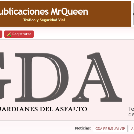
Registrarse
Te
de
Noticias:
GDA PREMIUM VIP
A