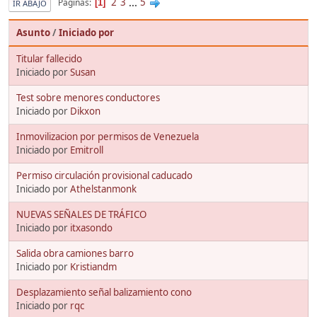
2
3
...
5
Páginas
1
IR ABAJO
Asunto
/
Iniciado por
Titular fallecido
Iniciado por
Susan
Test sobre menores conductores
Iniciado por
Dikxon
Inmovilizacion por permisos de Venezuela
Iniciado por
Emitroll
Permiso circulación provisional caducado
Iniciado por
Athelstanmonk
NUEVAS SEÑALES DE TRÁFICO
Iniciado por
itxasondo
Salida obra camiones barro
Iniciado por
Kristiandm
Desplazamiento señal balizamiento cono
Iniciado por
rqc