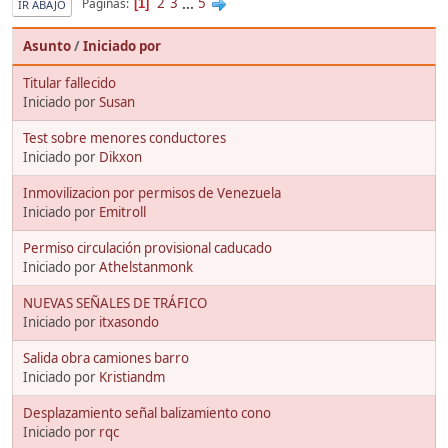
2
3
...
5
Páginas
1
IR ABAJO
Asunto
/
Iniciado por
Titular fallecido
Iniciado por
Susan
Test sobre menores conductores
Iniciado por
Dikxon
Inmovilizacion por permisos de Venezuela
Iniciado por
Emitroll
Permiso circulación provisional caducado
Iniciado por
Athelstanmonk
NUEVAS SEÑALES DE TRÁFICO
Iniciado por
itxasondo
Salida obra camiones barro
Iniciado por
Kristiandm
Desplazamiento señal balizamiento cono
Iniciado por
rqc