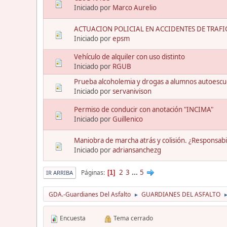
Iniciado por
Marco Aurelio
ACTUACION POLICIAL EN ACCIDENTES DE TRAFI
Iniciado por
epsm
Vehículo de alquiler con uso distinto
Iniciado por
RGUB
Prueba alcoholemia y drogas a alumnos autoescue
Iniciado por
servanivison
Permiso de conducir con anotación "INCIMA"
Iniciado por
Guillenico
Maniobra de marcha atrás y colisión. ¿Responsabi
Iniciado por
adriansanchezg
2
3
...
5
Páginas
1
IR ARRIBA
GDA.-Guardianes Del Asfalto
GUARDIANES DEL ASFALTO
►
Encuesta
Tema cerrado