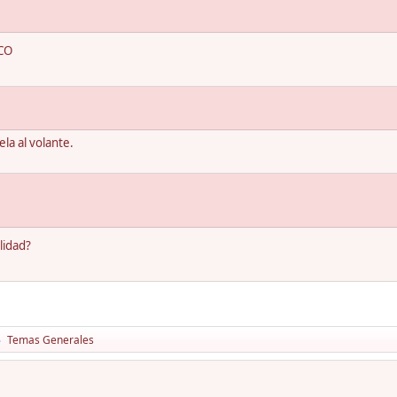
CO
la al volante.
lidad?
Temas Generales
►