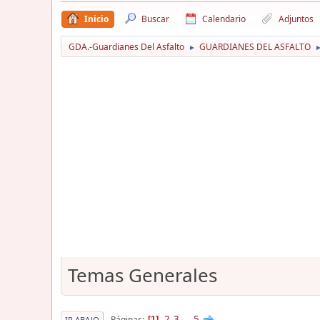
Inicio
Buscar
Calendario
Adjuntos
GDA.-Guardianes Del Asfalto
GUARDIANES DEL ASFALTO
►
Temas Generales
2
3
...
5
Páginas
1
IR ABAJO