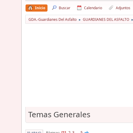
Inicio
Buscar
Calendario
Adjuntos
GDA.-Guardianes Del Asfalto
GUARDIANES DEL ASFALTO
►
Temas Generales
2
3
...
5
Páginas
1
IR ABAJO