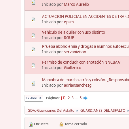
Iniciado por
Marco Aurelio
ACTUACION POLICIAL EN ACCIDENTES DE TRAFI
Iniciado por
epsm
Vehículo de alquiler con uso distinto
Iniciado por
RGUB
Prueba alcoholemia y drogas a alumnos autoescue
Iniciado por
servanivison
Permiso de conducir con anotación "INCIMA"
Iniciado por
Guillenico
Maniobra de marcha atrás y colisión. ¿Responsabi
Iniciado por
adriansanchezg
2
3
...
5
Páginas
1
IR ARRIBA
GDA.-Guardianes Del Asfalto
GUARDIANES DEL ASFALTO
►
Encuesta
Tema cerrado