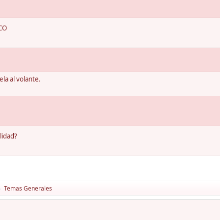
CO
la al volante.
lidad?
Temas Generales
►