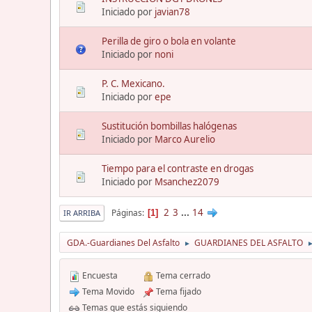
Iniciado por
javian78
Perilla de giro o bola en volante
Iniciado por
noni
P. C. Mexicano.
Iniciado por
epe
Sustitución bombillas halógenas
Iniciado por
Marco Aurelio
Tiempo para el contraste en drogas
Iniciado por
Msanchez2079
2
3
...
14
Páginas
1
IR ARRIBA
GDA.-Guardianes Del Asfalto
GUARDIANES DEL ASFALTO
►
Encuesta
Tema cerrado
Tema Movido
Tema fijado
Temas que estás siguiendo