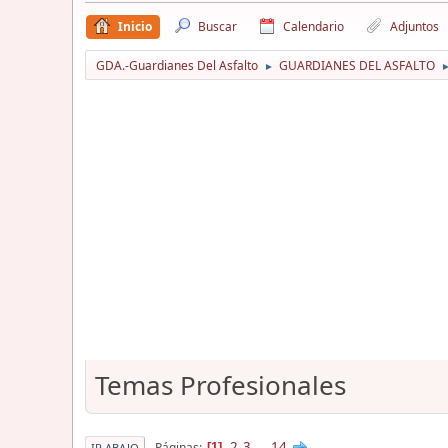
Inicio
Buscar
Calendario
Adjuntos
GDA.-Guardianes Del Asfalto
GUARDIANES DEL ASFALTO
►
Temas Profesionales
2
3
...
14
Páginas
1
IR ABAJO