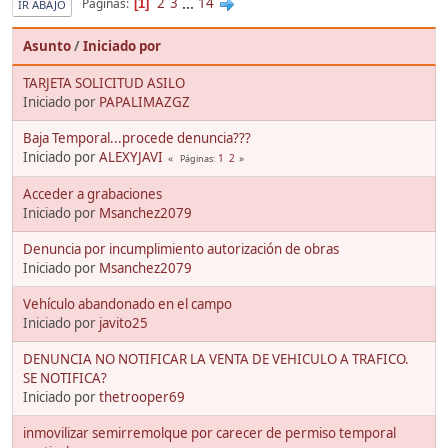
2
3
...
14
Páginas
1
IR ABAJO
Asunto
/
Iniciado por
TARJETA SOLICITUD ASILO
Iniciado por
PAPALIMAZGZ
Baja Temporal...procede denuncia???
Iniciado por
ALEXYJAVI
1
2
Páginas
Acceder a grabaciones
Iniciado por
Msanchez2079
Denuncia por incumplimiento autorización de obras
Iniciado por
Msanchez2079
Vehículo abandonado en el campo
Iniciado por
javito25
DENUNCIA NO NOTIFICAR LA VENTA DE VEHICULO A TRAFICO.
SE NOTIFICA?
Iniciado por
thetrooper69
inmovilizar semirremolque por carecer de permiso temporal