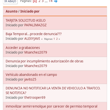
2
3
...
14
Páginas
1
IR ABAJO
Asunto
/
Iniciado por
TARJETA SOLICITUD ASILO
Iniciado por
PAPALIMAZGZ
Baja Temporal...procede denuncia???
Iniciado por
ALEXYJAVI
1
2
Páginas
Acceder a grabaciones
Iniciado por
Msanchez2079
Denuncia por incumplimiento autorización de obras
Iniciado por
Msanchez2079
Vehículo abandonado en el campo
Iniciado por
javito25
DENUNCIA NO NOTIFICAR LA VENTA DE VEHICULO A TRAFICO.
SE NOTIFICA?
Iniciado por
thetrooper69
inmovilizar semirremolque por carecer de permiso temporal