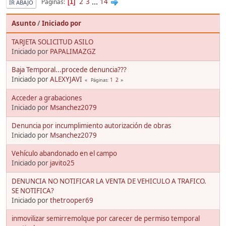
2
3
...
14
Páginas
1
IR ABAJO
Asunto
/
Iniciado por
TARJETA SOLICITUD ASILO
Iniciado por
PAPALIMAZGZ
Baja Temporal...procede denuncia???
Iniciado por
ALEXYJAVI
1
2
Páginas
Acceder a grabaciones
Iniciado por
Msanchez2079
Denuncia por incumplimiento autorización de obras
Iniciado por
Msanchez2079
Vehículo abandonado en el campo
Iniciado por
javito25
DENUNCIA NO NOTIFICAR LA VENTA DE VEHICULO A TRAFICO.
SE NOTIFICA?
Iniciado por
thetrooper69
inmovilizar semirremolque por carecer de permiso temporal