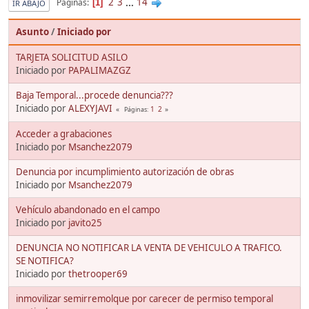
2
3
...
14
Páginas
1
IR ABAJO
Asunto
/
Iniciado por
TARJETA SOLICITUD ASILO
Iniciado por
PAPALIMAZGZ
Baja Temporal...procede denuncia???
Iniciado por
ALEXYJAVI
1
2
Páginas
Acceder a grabaciones
Iniciado por
Msanchez2079
Denuncia por incumplimiento autorización de obras
Iniciado por
Msanchez2079
Vehículo abandonado en el campo
Iniciado por
javito25
DENUNCIA NO NOTIFICAR LA VENTA DE VEHICULO A TRAFICO.
SE NOTIFICA?
Iniciado por
thetrooper69
inmovilizar semirremolque por carecer de permiso temporal