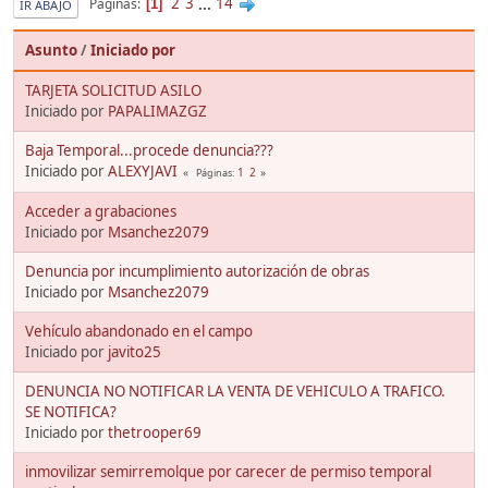
2
3
...
14
Páginas
1
IR ABAJO
Asunto
/
Iniciado por
TARJETA SOLICITUD ASILO
Iniciado por
PAPALIMAZGZ
Baja Temporal...procede denuncia???
Iniciado por
ALEXYJAVI
1
2
Páginas
Acceder a grabaciones
Iniciado por
Msanchez2079
Denuncia por incumplimiento autorización de obras
Iniciado por
Msanchez2079
Vehículo abandonado en el campo
Iniciado por
javito25
DENUNCIA NO NOTIFICAR LA VENTA DE VEHICULO A TRAFICO.
SE NOTIFICA?
Iniciado por
thetrooper69
inmovilizar semirremolque por carecer de permiso temporal