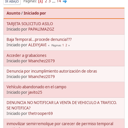
2
3
...
14
Páginas
1
IR ABAJO
Asunto
/
Iniciado por
TARJETA SOLICITUD ASILO
Iniciado por
PAPALIMAZGZ
Baja Temporal...procede denuncia???
Iniciado por
ALEXYJAVI
1
2
Páginas
Acceder a grabaciones
Iniciado por
Msanchez2079
Denuncia por incumplimiento autorización de obras
Iniciado por
Msanchez2079
Vehículo abandonado en el campo
Iniciado por
javito25
DENUNCIA NO NOTIFICAR LA VENTA DE VEHICULO A TRAFICO.
SE NOTIFICA?
Iniciado por
thetrooper69
inmovilizar semirremolque por carecer de permiso temporal