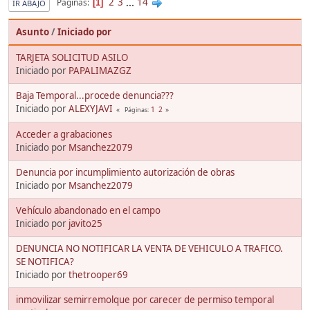
2
3
...
14
Páginas
1
IR ABAJO
Asunto
/
Iniciado por
TARJETA SOLICITUD ASILO
Iniciado por
PAPALIMAZGZ
Baja Temporal...procede denuncia???
Iniciado por
ALEXYJAVI
1
2
Páginas
Acceder a grabaciones
Iniciado por
Msanchez2079
Denuncia por incumplimiento autorización de obras
Iniciado por
Msanchez2079
Vehículo abandonado en el campo
Iniciado por
javito25
DENUNCIA NO NOTIFICAR LA VENTA DE VEHICULO A TRAFICO.
SE NOTIFICA?
Iniciado por
thetrooper69
inmovilizar semirremolque por carecer de permiso temporal