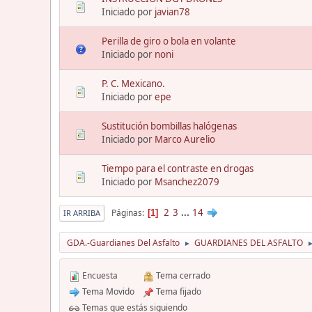
Iniciado por
javian78
Perilla de giro o bola en volante
Iniciado por
noni
P. C. Mexicano.
Iniciado por
epe
Sustitución bombillas halógenas
Iniciado por
Marco Aurelio
Tiempo para el contraste en drogas
Iniciado por
Msanchez2079
2
3
...
14
Páginas
1
IR ARRIBA
GDA.-Guardianes Del Asfalto
GUARDIANES DEL ASFALTO
►
Encuesta
Tema cerrado
Tema Movido
Tema fijado
Temas que estás siguiendo