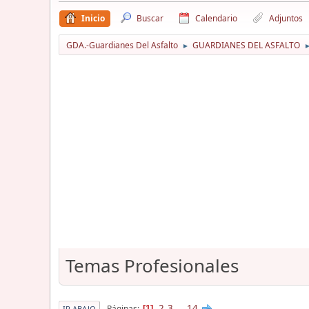
Inicio
Buscar
Calendario
Adjuntos
GDA.-Guardianes Del Asfalto
GUARDIANES DEL ASFALTO
►
Temas Profesionales
2
3
...
14
Páginas
1
IR ABAJO