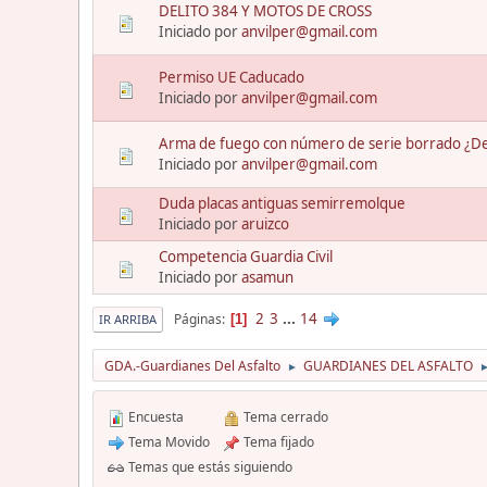
DELITO 384 Y MOTOS DE CROSS
Iniciado por
anvilper@gmail.com
Permiso UE Caducado
Iniciado por
anvilper@gmail.com
Arma de fuego con número de serie borrado ¿Del
Iniciado por
anvilper@gmail.com
Duda placas antiguas semirremolque
Iniciado por
aruizco
Competencia Guardia Civil
Iniciado por
asamun
2
3
...
14
Páginas
1
IR ARRIBA
GDA.-Guardianes Del Asfalto
GUARDIANES DEL ASFALTO
►
Encuesta
Tema cerrado
Tema Movido
Tema fijado
Temas que estás siguiendo