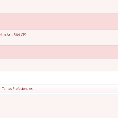
ito Art. 564 CP?
Temas Profesionales
►