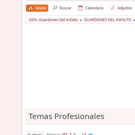
Inicio
Buscar
Calendario
Adjuntos
GDA.-Guardianes Del Asfalto
GUARDIANES DEL ASFALTO
►
Temas Profesionales
2
3
...
14
Páginas
1
IR ABAJO