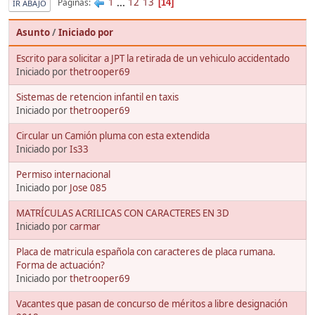
1
...
12
13
Páginas
14
IR ABAJO
Asunto
/
Iniciado por
Escrito para solicitar a JPT la retirada de un vehiculo accidentado
Iniciado por
thetrooper69
Sistemas de retencion infantil en taxis
Iniciado por
thetrooper69
Circular un Camión pluma con esta extendida
Iniciado por
Is33
Permiso internacional
Iniciado por
Jose 085
MATRÍCULAS ACRILICAS CON CARACTERES EN 3D
Iniciado por
carmar
Placa de matricula española con caracteres de placa rumana.
Forma de actuación?
Iniciado por
thetrooper69
Vacantes que pasan de concurso de méritos a libre designación