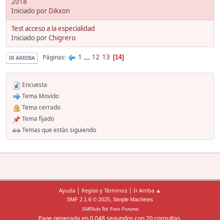
2018
Iniciado por
Dikxon
Test acceso a la especialidad
Iniciado por
Chigrero
1
...
12
13
Páginas
14
IR ARRIBA
Encuesta
Tema Movido
Tema cerrado
Tema fijado
Temas que estás siguiendo
|
|
Ayuda
Reglas y Términos
Ir Arriba ▲
,
SMF 2.1.6 © 2025
Simple Machines
for
SMFAds
Free Forums
Page generada en 0.048 segundos con 20 consultas.