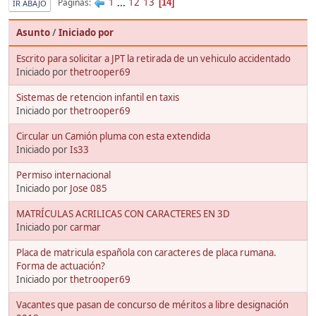
1
...
12
13
Páginas
14
IR ABAJO
Asunto
/
Iniciado por
Escrito para solicitar a JPT la retirada de un vehiculo accidentado
Iniciado por
thetrooper69
Sistemas de retencion infantil en taxis
Iniciado por
thetrooper69
Circular un Camión pluma con esta extendida
Iniciado por
Is33
Permiso internacional
Iniciado por
Jose 085
MATRÍCULAS ACRILICAS CON CARACTERES EN 3D
Iniciado por
carmar
Placa de matricula española con caracteres de placa rumana.
Forma de actuación?
Iniciado por
thetrooper69
Vacantes que pasan de concurso de méritos a libre designación