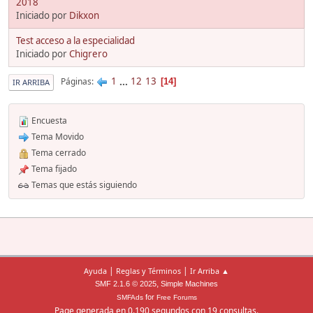
2018
Iniciado por
Dikxon
Test acceso a la especialidad
Iniciado por
Chigrero
1
...
12
13
Páginas
14
IR ARRIBA
Encuesta
Tema Movido
Tema cerrado
Tema fijado
Temas que estás siguiendo
|
|
Ayuda
Reglas y Términos
Ir Arriba ▲
,
SMF 2.1.6 © 2025
Simple Machines
for
SMFAds
Free Forums
Page generada en 0.190 segundos con 19 consultas.