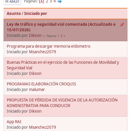
2
3
4
Páginas
1
IR ABAJO
Asunto
/
Iniciado por
Ley de tráfico y seguridad vial comentada (Actualizado a
15/07/2026)
Iniciado por
Dikxon
1
2
Páginas
Programa para descargar memoria etilometro
Iniciado por
Msanchez2079
Buenas Prácticas en el ejercicio de las Funciones de Movilidad y
Seguridad Vial
Iniciado por
Dikxon
PROGRAMAS ELABORACIÓN CROQUIS
Iniciado por
malumar
PROPUESTA DE PÉRDIDA DE VIGENCIA DE LA AUTORIZACIÓN
ADMINISTRATIVA PARA CONDUCIR
Iniciado por
Dikxon
App RAI
Iniciado por
Msanchez2079