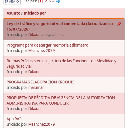
2
3
4
Páginas
1
IR ABAJO
Asunto
/
Iniciado por
Ley de tráfico y seguridad vial comentada (Actualizado a
15/07/2026)
Iniciado por
Dikxon
1
2
Páginas
Programa para descargar memoria etilometro
Iniciado por
Msanchez2079
Buenas Prácticas en el ejercicio de las Funciones de Movilidad y
Seguridad Vial
Iniciado por
Dikxon
PROGRAMAS ELABORACIÓN CROQUIS
Iniciado por
malumar
PROPUESTA DE PÉRDIDA DE VIGENCIA DE LA AUTORIZACIÓN
ADMINISTRATIVA PARA CONDUCIR
Iniciado por
Dikxon
App RAI
Iniciado por
Msanchez2079