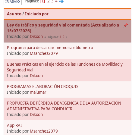
2
3
4
Páginas
1
IR ABAJO
Asunto
/
Iniciado por
Ley de tráfico y seguridad vial comentada (Actualizado a
15/07/2026)
Iniciado por
Dikxon
1
2
Páginas
Programa para descargar memoria etilometro
Iniciado por
Msanchez2079
Buenas Prácticas en el ejercicio de las Funciones de Movilidad y
Seguridad Vial
Iniciado por
Dikxon
PROGRAMAS ELABORACIÓN CROQUIS
Iniciado por
malumar
PROPUESTA DE PÉRDIDA DE VIGENCIA DE LA AUTORIZACIÓN
ADMINISTRATIVA PARA CONDUCIR
Iniciado por
Dikxon
App RAI
Iniciado por
Msanchez2079