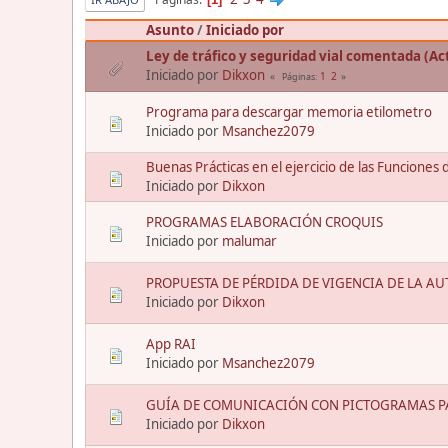
Asunto
/
Iniciado por
Ley de tráfico y seguridad vial comentada (Ac
Iniciado por
Dikxon
1
2
Páginas
Programa para descargar memoria etilometro
Iniciado por
Msanchez2079
Buenas Prácticas en el ejercicio de las Funciones 
Iniciado por
Dikxon
PROGRAMAS ELABORACIÓN CROQUIS
Iniciado por
malumar
PROPUESTA DE PÉRDIDA DE VIGENCIA DE LA A
Iniciado por
Dikxon
App RAI
Iniciado por
Msanchez2079
GUÍA DE COMUNICACIÓN CON PICTOGRAMAS P
Iniciado por
Dikxon