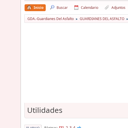
Inicio
Buscar
Calendario
Adjuntos
GDA.-Guardianes Del Asfalto
GUARDIANES DEL ASFALTO
►
Utilidades
2
3
4
Páginas
1
IR ABAJO