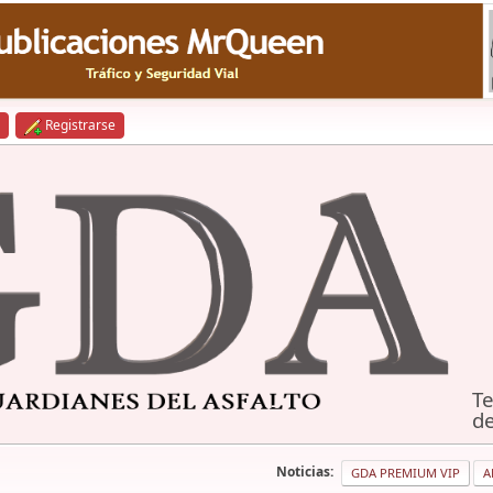
Registrarse
Te
de
Noticias:
GDA PREMIUM VIP
A