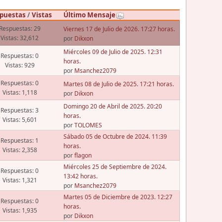
puestas
/
Vistas
Último Mensaje
Respuestas: 29
Viernes 17 de Julio de 2026. 17:27 horas.
Vistas: 32,612
por
Dikxon
Miércoles 09 de Julio de 2025. 12:31
Respuestas: 0
horas.
Vistas: 929
por
Msanchez2079
Respuestas: 0
Martes 08 de Julio de 2025. 17:21 horas.
Vistas: 1,118
por
Dikxon
Domingo 20 de Abril de 2025. 20:20
Respuestas: 3
horas.
Vistas: 5,601
por
TOLOMES
Sábado 05 de Octubre de 2024. 11:39
Respuestas: 1
horas.
Vistas: 2,358
por
flagon
Miércoles 25 de Septiembre de 2024.
Respuestas: 0
13:42 horas.
Vistas: 1,321
por
Msanchez2079
Martes 05 de Diciembre de 2023. 12:27
Respuestas: 0
horas.
Vistas: 1,935
por
Dikxon