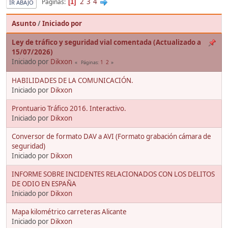
2
3
4
Páginas
1
IR ABAJO
Asunto
/
Iniciado por
Ley de tráfico y seguridad vial comentada (Actualizado a
15/07/2026)
Iniciado por
Dikxon
1
2
Páginas
HABILIDADES DE LA COMUNICACIÓN.
Iniciado por
Dikxon
Prontuario Tráfico 2016. Interactivo.
Iniciado por
Dikxon
Conversor de formato DAV a AVI (Formato grabación cámara de
seguridad)
Iniciado por
Dikxon
INFORME SOBRE INCIDENTES RELACIONADOS CON LOS DELITOS
DE ODIO EN ESPAÑA
Iniciado por
Dikxon
Mapa kilométrico carreteras Alicante
Iniciado por
Dikxon