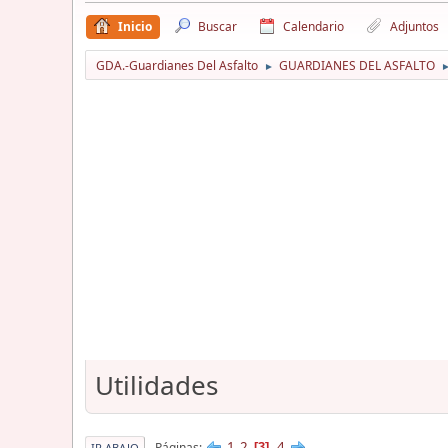
Inicio
Buscar
Calendario
Adjuntos
GDA.-Guardianes Del Asfalto
GUARDIANES DEL ASFALTO
►
Utilidades
1
2
4
Páginas
3
IR ABAJO