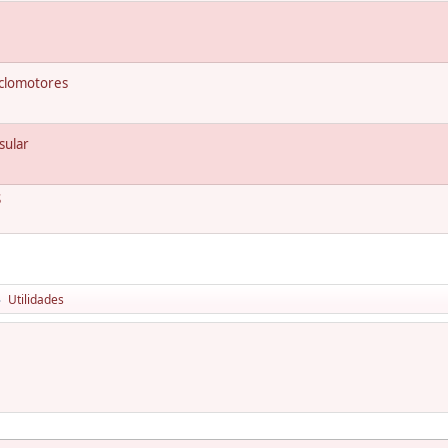
ciclomotores
sular
S
Utilidades
►