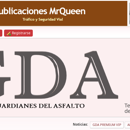
Registrarse
Te
de
Noticias:
GDA PREMIUM VIP
A