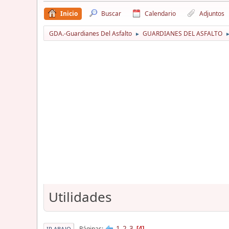
Inicio
Buscar
Calendario
Adjuntos
GDA.-Guardianes Del Asfalto
GUARDIANES DEL ASFALTO
►
Utilidades
1
2
3
Páginas
4
IR ABAJO