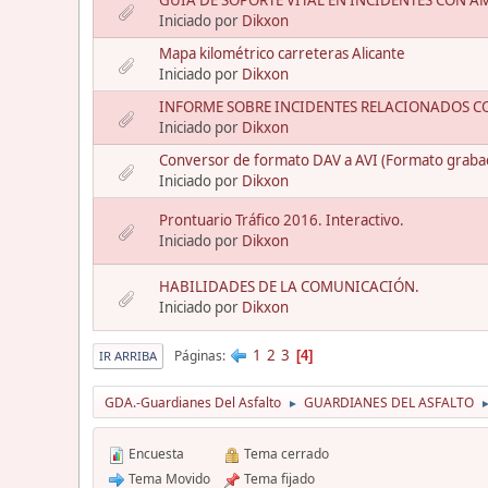
GUÍA DE SOPORTE VITAL EN INCIDENTES CON A
Iniciado por
Dikxon
Mapa kilométrico carreteras Alicante
Iniciado por
Dikxon
INFORME SOBRE INCIDENTES RELACIONADOS CO
Iniciado por
Dikxon
Conversor de formato DAV a AVI (Formato graba
Iniciado por
Dikxon
Prontuario Tráfico 2016. Interactivo.
Iniciado por
Dikxon
HABILIDADES DE LA COMUNICACIÓN.
Iniciado por
Dikxon
1
2
3
Páginas
4
IR ARRIBA
GDA.-Guardianes Del Asfalto
GUARDIANES DEL ASFALTO
►
Encuesta
Tema cerrado
Tema Movido
Tema fijado