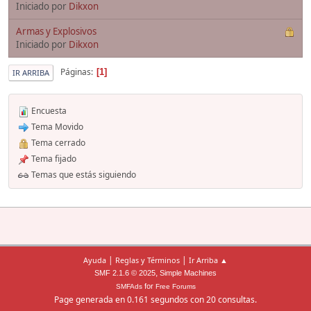
Iniciado por
Dikxon
Armas y Explosivos
Iniciado por
Dikxon
Páginas
1
IR ARRIBA
Encuesta
Tema Movido
Tema cerrado
Tema fijado
Temas que estás siguiendo
|
|
Ayuda
Reglas y Términos
Ir Arriba ▲
,
SMF 2.1.6 © 2025
Simple Machines
for
SMFAds
Free Forums
Page generada en 0.161 segundos con 20 consultas.