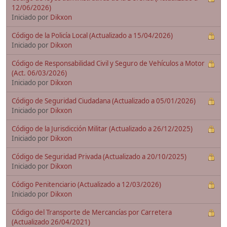
12/06/2026)
Iniciado por
Dikxon
Código de la Policía Local (Actualizado a 15/04/2026)
Iniciado por
Dikxon
Código de Responsabilidad Civil y Seguro de Vehículos a Motor
(Act. 06/03/2026)
Iniciado por
Dikxon
Código de Seguridad Ciudadana (Actualizado a 05/01/2026)
Iniciado por
Dikxon
Código de la Jurisdicción Militar (Actualizado a 26/12/2025)
Iniciado por
Dikxon
Código de Seguridad Privada (Actualizado a 20/10/2025)
Iniciado por
Dikxon
Código Penitenciario (Actualizado a 12/03/2026)
Iniciado por
Dikxon
Código del Transporte de Mercancías por Carretera
(Actualizado 26/04/2021)