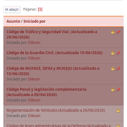
Páginas
1
IR ABAJO
Asunto
/
Iniciado por
Código de Tráfico y Seguridad Vial. (Actualizado a
29/06/2026)
Iniciado por
Dikxon
Código de la Guardia Civil. (Actualizado 15/06/2026)
Iniciado por
Dikxon
Código de MUFACE, ISFAS y MUGEJU (Actualizado a
15/06/2026)
Iniciado por
Dikxon
Código Penal y legislación complementaria
(Actualizado a 09/04/2026)
Iniciado por
Dikxon
Reglamentación de Vehículos (Actualizado a 26/06/2026)
Iniciado por
Dikxon
Código de leyes administrativas de la Defensa (Actualizado a