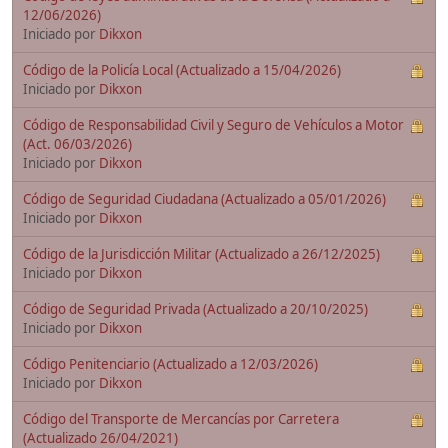
12/06/2026)
Iniciado por
Dikxon
Código de la Policía Local (Actualizado a 15/04/2026)
Iniciado por
Dikxon
Código de Responsabilidad Civil y Seguro de Vehículos a Motor
(Act. 06/03/2026)
Iniciado por
Dikxon
Código de Seguridad Ciudadana (Actualizado a 05/01/2026)
Iniciado por
Dikxon
Código de la Jurisdicción Militar (Actualizado a 26/12/2025)
Iniciado por
Dikxon
Código de Seguridad Privada (Actualizado a 20/10/2025)
Iniciado por
Dikxon
Código Penitenciario (Actualizado a 12/03/2026)
Iniciado por
Dikxon
Código del Transporte de Mercancías por Carretera
(Actualizado 26/04/2021)