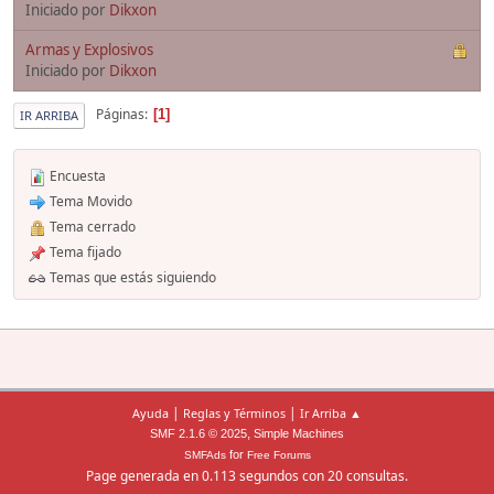
Iniciado por
Dikxon
Armas y Explosivos
Iniciado por
Dikxon
Páginas
1
IR ARRIBA
Encuesta
Tema Movido
Tema cerrado
Tema fijado
Temas que estás siguiendo
|
|
Ayuda
Reglas y Términos
Ir Arriba ▲
,
SMF 2.1.6 © 2025
Simple Machines
for
SMFAds
Free Forums
Page generada en 0.113 segundos con 20 consultas.