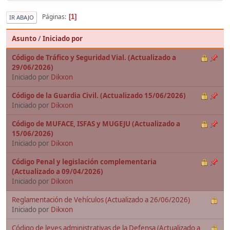
Páginas
1
IR ABAJO
Asunto
/
Iniciado por
Código de Tráfico y Seguridad Vial. (Actualizado a
29/06/2026)
Iniciado por
Dikxon
Código de la Guardia Civil. (Actualizado 15/06/2026)
Iniciado por
Dikxon
Código de MUFACE, ISFAS y MUGEJU (Actualizado a
15/06/2026)
Iniciado por
Dikxon
Código Penal y legislación complementaria
(Actualizado a 09/04/2026)
Iniciado por
Dikxon
Reglamentación de Vehículos (Actualizado a 26/06/2026)
Iniciado por
Dikxon
Código de leyes administrativas de la Defensa (Actualizado a