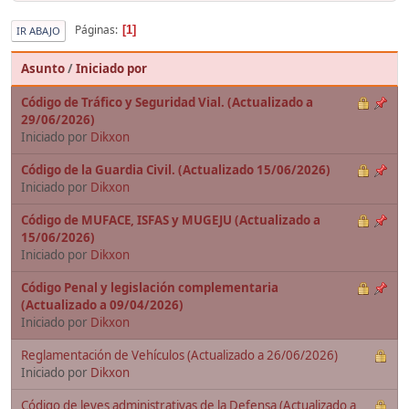
Páginas
1
IR ABAJO
Asunto
/
Iniciado por
Código de Tráfico y Seguridad Vial. (Actualizado a
29/06/2026)
Iniciado por
Dikxon
Código de la Guardia Civil. (Actualizado 15/06/2026)
Iniciado por
Dikxon
Código de MUFACE, ISFAS y MUGEJU (Actualizado a
15/06/2026)
Iniciado por
Dikxon
Código Penal y legislación complementaria
(Actualizado a 09/04/2026)
Iniciado por
Dikxon
Reglamentación de Vehículos (Actualizado a 26/06/2026)
Iniciado por
Dikxon
Código de leyes administrativas de la Defensa (Actualizado a