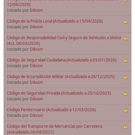
12/06/2026)
Iniciado por
Dikxon
Código de la Policía Local (Actualizado a 15/04/2026)
Iniciado por
Dikxon
Código de Responsabilidad Civil y Seguro de Vehículos a Motor
(Act. 06/03/2026)
Iniciado por
Dikxon
Código de Seguridad Ciudadana (Actualizado a 05/01/2026)
Iniciado por
Dikxon
Código de la Jurisdicción Militar (Actualizado a 26/12/2025)
Iniciado por
Dikxon
Código de Seguridad Privada (Actualizado a 20/10/2025)
Iniciado por
Dikxon
Código Penitenciario (Actualizado a 12/03/2026)
Iniciado por
Dikxon
Código del Transporte de Mercancías por Carretera
(Actualizado 26/04/2021)