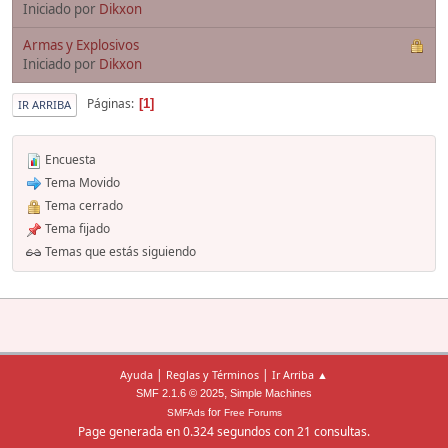
Iniciado por
Dikxon
Armas y Explosivos
Iniciado por
Dikxon
Páginas
1
IR ARRIBA
Encuesta
Tema Movido
Tema cerrado
Tema fijado
Temas que estás siguiendo
|
|
Ayuda
Reglas y Términos
Ir Arriba ▲
,
SMF 2.1.6 © 2025
Simple Machines
for
SMFAds
Free Forums
Page generada en 0.324 segundos con 21 consultas.