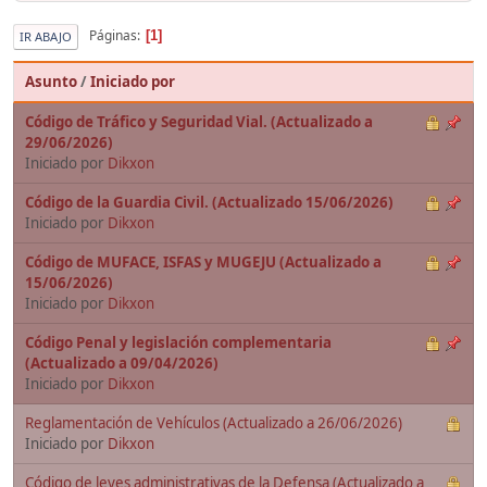
Páginas
1
IR ABAJO
Asunto
/
Iniciado por
Código de Tráfico y Seguridad Vial. (Actualizado a
29/06/2026)
Iniciado por
Dikxon
Código de la Guardia Civil. (Actualizado 15/06/2026)
Iniciado por
Dikxon
Código de MUFACE, ISFAS y MUGEJU (Actualizado a
15/06/2026)
Iniciado por
Dikxon
Código Penal y legislación complementaria
(Actualizado a 09/04/2026)
Iniciado por
Dikxon
Reglamentación de Vehículos (Actualizado a 26/06/2026)
Iniciado por
Dikxon
Código de leyes administrativas de la Defensa (Actualizado a