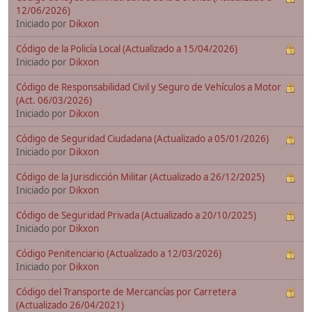
12/06/2026)
Iniciado por
Dikxon
Código de la Policía Local (Actualizado a 15/04/2026)
Iniciado por
Dikxon
Código de Responsabilidad Civil y Seguro de Vehículos a Motor
(Act. 06/03/2026)
Iniciado por
Dikxon
Código de Seguridad Ciudadana (Actualizado a 05/01/2026)
Iniciado por
Dikxon
Código de la Jurisdicción Militar (Actualizado a 26/12/2025)
Iniciado por
Dikxon
Código de Seguridad Privada (Actualizado a 20/10/2025)
Iniciado por
Dikxon
Código Penitenciario (Actualizado a 12/03/2026)
Iniciado por
Dikxon
Código del Transporte de Mercancías por Carretera
(Actualizado 26/04/2021)