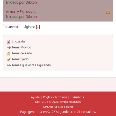
Iniciado por
Dikxon
Armas y Explosivos
Iniciado por
Dikxon
Páginas
1
IR ARRIBA
Encuesta
Tema Movido
Tema cerrado
Tema fijado
Temas que estás siguiendo
|
|
Ayuda
Reglas y Términos
Ir Arriba ▲
,
SMF 2.1.6 © 2025
Simple Machines
for
SMFAds
Free Forums
Page generada en 0.125 segundos con 21 consultas.