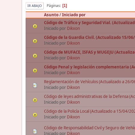
Páginas
1
IR ABAJO
Asunto
/
Iniciado por
Código de Tráfico y Seguridad Vial. (Actualiza
Iniciado por
Dikxon
Código de la Guardia Civil. (Actualizado 15/06
Iniciado por
Dikxon
Código de MUFACE, ISFAS y MUGEJU (Actualiza
Iniciado por
Dikxon
Código Penal y legislación complementaria (A
Iniciado por
Dikxon
Reglamentación de Vehículos (Actualizado a 26/
Iniciado por
Dikxon
Código de leyes administrativas de la Defensa (A
Iniciado por
Dikxon
Código de la Policía Local (Actualizado a 15/04/20
Iniciado por
Dikxon
Código de Responsabilidad Civil y Seguro de Vehí
Iniciado por
Dikxon