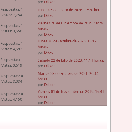
por
Dikxon
Respuestas: 1
Lunes 05 de Enero de 2026. 17:20 horas.
Vistas: 7,754
por
Dikxon
Viernes 26 de Diciembre de 2025. 18:29
Respuestas: 1
horas.
Vistas: 3,650
por
Dikxon
Lunes 20 de Octubre de 2025. 18:17
Respuestas: 1
horas.
Vistas: 4,693
por
Dikxon
Respuestas: 1
Sábado 22 de Julio de 2023. 11:14 horas.
Vistas: 3,619
por
Dikxon
Martes 23 de Febrero de 2021. 20:44
Respuestas: 0
horas.
Vistas: 3,034
por
Dikxon
Viernes 01 de Noviembre de 2019. 16:41
Respuestas: 0
horas.
Vistas: 4,150
por
Dikxon