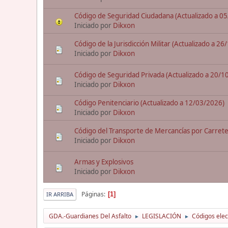
Código de Seguridad Ciudadana (Actualizado a 0
Iniciado por
Dikxon
Código de la Jurisdicción Militar (Actualizado a 2
Iniciado por
Dikxon
Código de Seguridad Privada (Actualizado a 20/1
Iniciado por
Dikxon
Código Penitenciario (Actualizado a 12/03/2026)
Iniciado por
Dikxon
Código del Transporte de Mercancías por Carrete
Iniciado por
Dikxon
Armas y Explosivos
Iniciado por
Dikxon
Páginas
1
IR ARRIBA
GDA.-Guardianes Del Asfalto
LEGISLACIÓN
Códigos elec
►
►