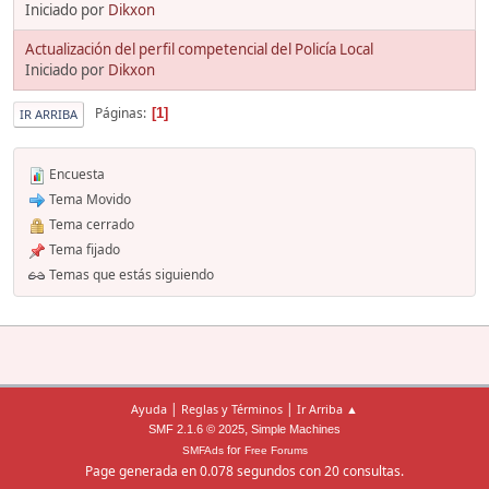
Iniciado por
Dikxon
Actualización del perfil competencial del Policía Local
Iniciado por
Dikxon
Páginas
1
IR ARRIBA
Encuesta
Tema Movido
Tema cerrado
Tema fijado
Temas que estás siguiendo
|
|
Ayuda
Reglas y Términos
Ir Arriba ▲
,
SMF 2.1.6 © 2025
Simple Machines
for
SMFAds
Free Forums
Page generada en 0.078 segundos con 20 consultas.