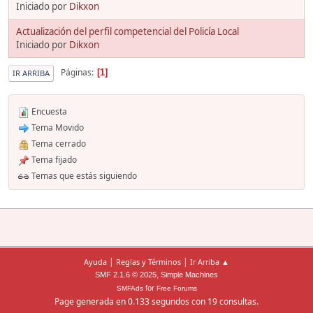
Iniciado por
Dikxon
Actualización del perfil competencial del Policía Local
Iniciado por
Dikxon
Páginas
1
IR ARRIBA
Encuesta
Tema Movido
Tema cerrado
Tema fijado
Temas que estás siguiendo
|
|
Ayuda
Reglas y Términos
Ir Arriba ▲
,
SMF 2.1.6 © 2025
Simple Machines
for
SMFAds
Free Forums
Page generada en 0.133 segundos con 19 consultas.