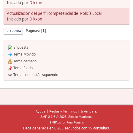
Iniciado por
Dikxon
Actualización del perfil competencial del Policía Local
Iniciado por
Dikxon
Páginas
1
IR ARRIBA
Encuesta
Tema Movido
Tema cerrado
Tema fijado
Temas que estás siguiendo
|
|
Ayuda
Reglas y Términos
Ir Arriba ▲
,
SMF 2.1.6 © 2025
Simple Machines
for
SMFAds
Free Forums
Page generada en 0.205 segundos con 19 consultas.