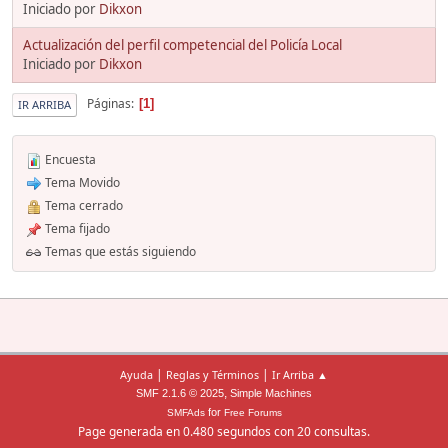
Iniciado por
Dikxon
Actualización del perfil competencial del Policía Local
Iniciado por
Dikxon
Páginas
1
IR ARRIBA
Encuesta
Tema Movido
Tema cerrado
Tema fijado
Temas que estás siguiendo
|
|
Ayuda
Reglas y Términos
Ir Arriba ▲
,
SMF 2.1.6 © 2025
Simple Machines
for
SMFAds
Free Forums
Page generada en 0.480 segundos con 20 consultas.