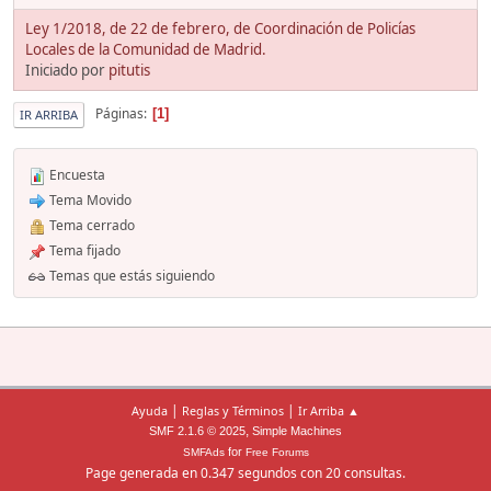
Ley 1/2018, de 22 de febrero, de Coordinación de Policías
Locales de la Comunidad de Madrid.
Iniciado por
pitutis
Páginas
1
IR ARRIBA
Encuesta
Tema Movido
Tema cerrado
Tema fijado
Temas que estás siguiendo
|
|
Ayuda
Reglas y Términos
Ir Arriba ▲
,
SMF 2.1.6 © 2025
Simple Machines
for
SMFAds
Free Forums
Page generada en 0.347 segundos con 20 consultas.