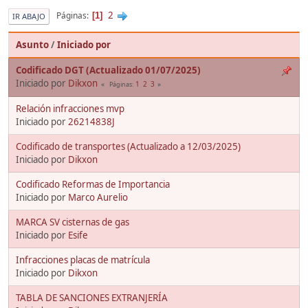
2
Páginas
1
IR ABAJO
Asunto
/
Iniciado por
Codificado DGT (Actualizado 01/07/2025)
Iniciado por
Dikxon
1
2
3
Páginas
Relación infracciones mvp
Iniciado por
26214838J
Codificado de transportes (Actualizado a 12/03/2025)
Iniciado por
Dikxon
Codificado Reformas de Importancia
Iniciado por
Marco Aurelio
MARCA SV cisternas de gas
Iniciado por
Esife
Infracciones placas de matrícula
Iniciado por
Dikxon
TABLA DE SANCIONES EXTRANJERÍA