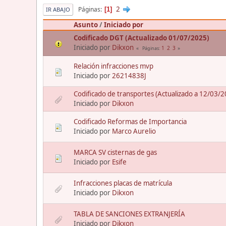
2
Páginas
1
IR ABAJO
Asunto
/
Iniciado por
Codificado DGT (Actualizado 01/07/2025)
Iniciado por
Dikxon
1
2
3
Páginas
Relación infracciones mvp
Iniciado por
26214838J
Codificado de transportes (Actualizado a 12/03/2
Iniciado por
Dikxon
Codificado Reformas de Importancia
Iniciado por
Marco Aurelio
MARCA SV cisternas de gas
Iniciado por
Esife
Infracciones placas de matrícula
Iniciado por
Dikxon
TABLA DE SANCIONES EXTRANJERÍA
Iniciado por
Dikxon