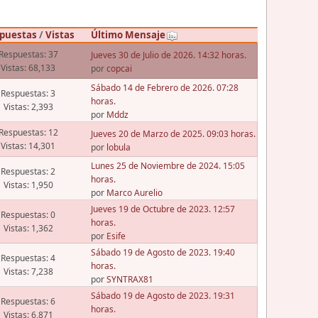
puestas
/
Vistas
Último Mensaje
Respuestas: 37
Jueves 30 de Julio de 2026. 14:32 horas.
Vistas: 68,133
por
copcai
Sábado 14 de Febrero de 2026. 07:28
Respuestas: 3
horas.
Vistas: 2,393
por
Mddz
Respuestas: 12
Jueves 20 de Marzo de 2025. 09:03 horas.
Vistas: 14,301
por
lobula
Lunes 25 de Noviembre de 2024. 15:05
Respuestas: 2
horas.
Vistas: 1,950
por
Marco Aurelio
Jueves 19 de Octubre de 2023. 12:57
Respuestas: 0
horas.
Vistas: 1,362
por
Esife
Sábado 19 de Agosto de 2023. 19:40
Respuestas: 4
horas.
Vistas: 7,238
por
SYNTRAX81
Sábado 19 de Agosto de 2023. 19:31
Respuestas: 6
horas.
Vistas: 6,871