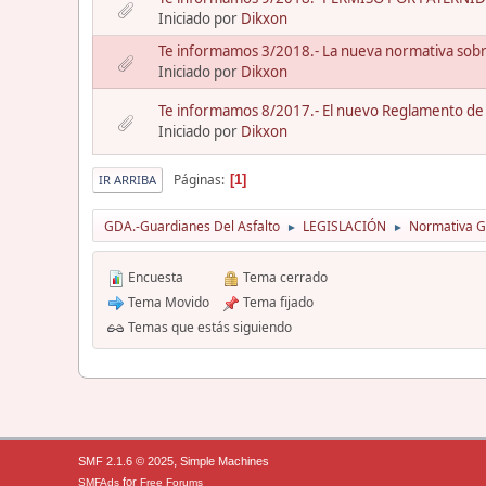
Iniciado por
Dikxon
Te informamos 3/2018.- La nueva normativa sob
Iniciado por
Dikxon
Te informamos 8/2017.- El nuevo Reglamento de
Iniciado por
Dikxon
Páginas
1
IR ARRIBA
GDA.-Guardianes Del Asfalto
LEGISLACIÓN
Normativa Gu
►
►
Encuesta
Tema cerrado
Tema Movido
Tema fijado
Temas que estás siguiendo
,
SMF 2.1.6 © 2025
Simple Machines
for
SMFAds
Free Forums