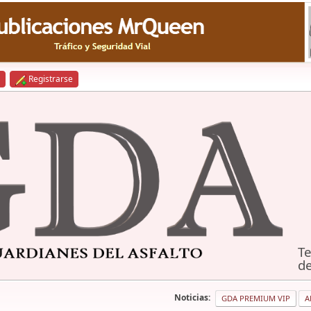
Registrarse
Te
de
Noticias:
GDA PREMIUM VIP
A