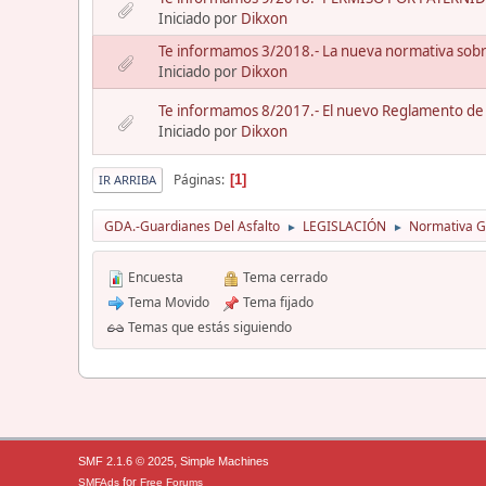
Iniciado por
Dikxon
Te informamos 3/2018.- La nueva normativa sob
Iniciado por
Dikxon
Te informamos 8/2017.- El nuevo Reglamento de
Iniciado por
Dikxon
Páginas
1
IR ARRIBA
GDA.-Guardianes Del Asfalto
LEGISLACIÓN
Normativa Gu
►
►
Encuesta
Tema cerrado
Tema Movido
Tema fijado
Temas que estás siguiendo
,
SMF 2.1.6 © 2025
Simple Machines
for
SMFAds
Free Forums