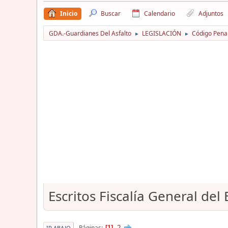
Inicio
Buscar
Calendario
Adjuntos
GDA.-Guardianes Del Asfalto
LEGISLACIÓN
Código Pena
►
►
Escritos Fiscalía General del
2
Páginas
1
IR ABAJO