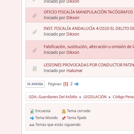
Iniciado por
Dikxon
OFICIO FISCALÍA MANIPULACIÓN TACÓGRAFOS
Iniciado por
Dikxon
INST. FISCALÍA ANDALUCÍA 4/2020 EL DELITO 
Iniciado por
Dikxon
Falsificación, sustitución, alteración u omisión de
Iniciado por
Dikxon
LESIONES PROVOCADAS POR CONDUCTOR PATINE
Iniciado por
malumar
2
Páginas
1
IR ARRIBA
GDA.-Guardianes Del Asfalto
LEGISLACIÓN
Código Pena
►
►
Encuesta
Tema cerrado
Tema Movido
Tema fijado
Temas que estás siguiendo