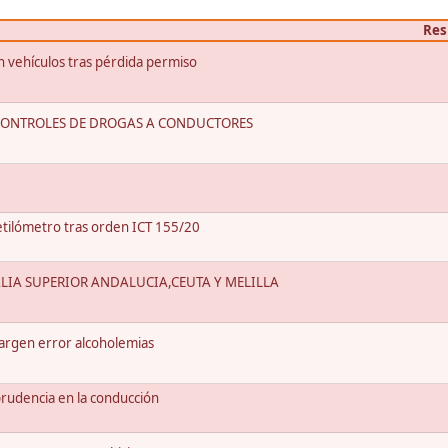
Res
n vehículos tras pérdida permiso
S CONTROLES DE DROGAS A CONDUCTORES
3
etilómetro tras orden ICT 155/20
ALIA SUPERIOR ANDALUCIA,CEUTA Y MELILLA
argen error alcoholemias
udencia en la conducción