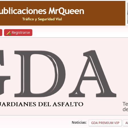
Registrarse
Te
de
Noticias:
GDA PREMIUM VIP
A