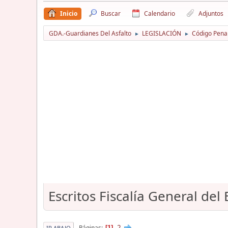
Inicio
Buscar
Calendario
Adjuntos
GDA.-Guardianes Del Asfalto
LEGISLACIÓN
Código Pena
►
►
Escritos Fiscalía General del
2
Páginas
1
IR ABAJO