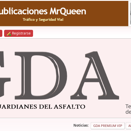
Registrarse
Te
de
Noticias:
GDA PREMIUM VIP
A