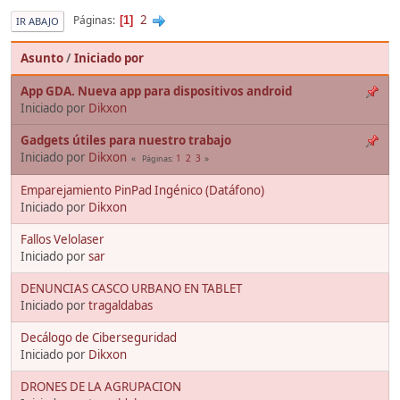
2
Páginas
1
IR ABAJO
Asunto
/
Iniciado por
App GDA. Nueva app para dispositivos android
Iniciado por
Dikxon
Gadgets útiles para nuestro trabajo
Iniciado por
Dikxon
1
2
3
Páginas
Emparejamiento PinPad Ingénico (Datáfono)
Iniciado por
Dikxon
Fallos Velolaser
Iniciado por
sar
DENUNCIAS CASCO URBANO EN TABLET
Iniciado por
tragaldabas
Decálogo de Ciberseguridad
Iniciado por
Dikxon
DRONES DE LA AGRUPACION