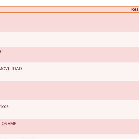
Res
GC
 MOVILIDAD
ricos
LOS VMP