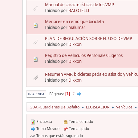
Manual de características de los VMP
Iniciado por
BALOTELLI
Menores en remolque bicicleta
Iniciado por
malumar
PLAN DE REGULACIÓN SOBRE EL USO DE VMP
Iniciado por
Dikxon
Registro de Vehículos Personales Ligeros
Iniciado por
Dikxon
Resumen VMP, bicicletas pedaleo asistido y vehícu
Iniciado por
Dikxon
2
Páginas
1
IR ARRIBA
GDA.-Guardianes Del Asfalto
LEGISLACIÓN
Vehículos
►
►
►
Encuesta
Tema cerrado
Tema Movido
Tema fijado
Temas que estás siguiendo