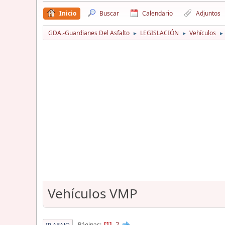
Inicio
Buscar
Calendario
Adjuntos
GDA.-Guardianes Del Asfalto
LEGISLACIÓN
Vehículos
►
►
►
Vehículos VMP
2
Páginas
1
IR ABAJO