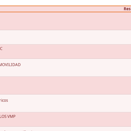
Res
GC
 MOVILIDAD
ricos
LOS VMP