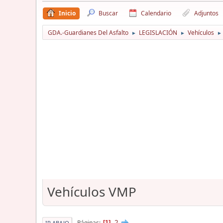
Inicio
Buscar
Calendario
Adjuntos
GDA.-Guardianes Del Asfalto
LEGISLACIÓN
Vehículos
►
►
►
Vehículos VMP
2
Páginas
1
IR ABAJO