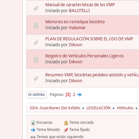
Manual de características de los VMP
Iniciado por
BALOTELLI
Menores en remolque bicicleta
Iniciado por
malumar
PLAN DE REGULACIÓN SOBRE EL USO DE VMP
Iniciado por
Dikxon
Registro de Vehículos Personales Ligeros
Iniciado por
Dikxon
Resumen VMP, bicicletas pedaleo asistido y vehícu
Iniciado por
Dikxon
2
Páginas
1
IR ARRIBA
GDA.-Guardianes Del Asfalto
LEGISLACIÓN
Vehículos
►
►
►
Encuesta
Tema cerrado
Tema Movido
Tema fijado
Temas que estás siguiendo