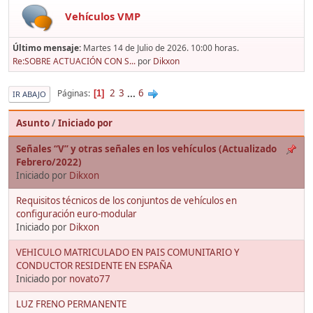
Vehículos VMP
Último mensaje:
Martes 14 de Julio de 2026. 10:00 horas.
Re:SOBRE ACTUACIÓN CON S...
por
Dikxon
2
3
...
6
Páginas
1
IR ABAJO
Asunto
/
Iniciado por
Señales “V” y otras señales en los vehículos (Actualizado
Febrero/2022)
Iniciado por
Dikxon
Requisitos técnicos de los conjuntos de vehículos en
configuración euro-modular
Iniciado por
Dikxon
VEHICULO MATRICULADO EN PAIS COMUNITARIO Y
CONDUCTOR RESIDENTE EN ESPAÑA
Iniciado por
novato77
LUZ FRENO PERMANENTE