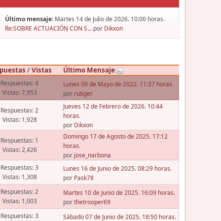
Último mensaje:
Martes 14 de Julio de 2026. 10:00 horas.
Re:SOBRE ACTUACIÓN CON S...
por
Dikxon
puestas
/
Vistas
Último Mensaje
Respuestas: 4
Lunes 09 de Mayo de 2022. 11:37 horas.
Vistas: 7,953
por
rutiger
Jueves 12 de Febrero de 2026. 10:44
Respuestas: 2
horas.
Vistas: 1,928
por
Dikxon
Domingo 17 de Agosto de 2025. 17:12
Respuestas: 1
horas.
Vistas: 2,426
por
jose_narbona
Respuestas: 3
Lunes 16 de Junio de 2025. 08:29 horas.
Vistas: 1,308
por
Pask78
Respuestas: 2
Martes 10 de Junio de 2025. 16:09 horas.
Vistas: 1,003
por
thetrooper69
Respuestas: 3
Sábado 07 de Junio de 2025. 18:50 horas.