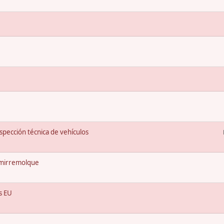
spección técnica de vehículos
emirremolque
s EU