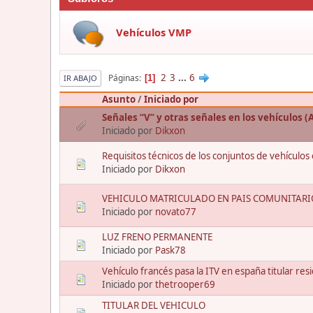
Vehículos VMP
2
3
...
6
Páginas
1
IR ABAJO
Asunto
/
Iniciado por
Señales “V” y otras señales en los vehículos 
Iniciado por
Dikxon
Requisitos técnicos de los conjuntos de vehículo
Iniciado por
Dikxon
VEHICULO MATRICULADO EN PAIS COMUNITARI
Iniciado por
novato77
LUZ FRENO PERMANENTE
Iniciado por
Pask78
Vehículo francés pasa la ITV en españa titular re
Iniciado por
thetrooper69
TITULAR DEL VEHICULO