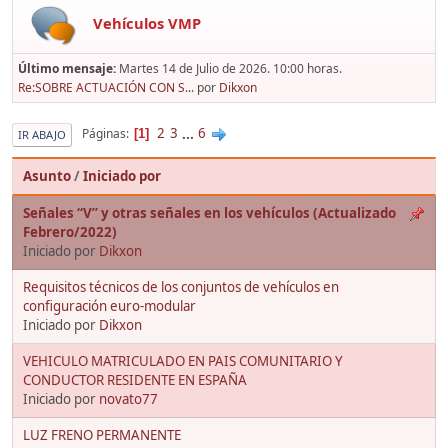
Vehículos VMP
Último mensaje:
Martes 14 de Julio de 2026. 10:00 horas.
Re:SOBRE ACTUACIÓN CON S...
por
Dikxon
2
3
...
6
Páginas
1
IR ABAJO
Asunto
/
Iniciado por
Señales “V” y otras señales en los vehículos (Actualizado
Febrero/2022)
Iniciado por
Dikxon
Requisitos técnicos de los conjuntos de vehículos en
configuración euro-modular
Iniciado por
Dikxon
VEHICULO MATRICULADO EN PAIS COMUNITARIO Y
CONDUCTOR RESIDENTE EN ESPAÑA
Iniciado por
novato77
LUZ FRENO PERMANENTE